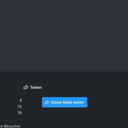
Teilen
4
Diese Seite teilen
75
79
te Besucher