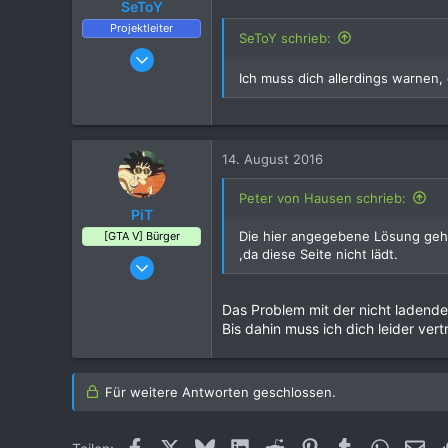
SeToY
Projektleiter
SeToY schrieb:
25. März 2016
6.703
Ich muss dich allerdings warnen,
21.081
1.120
14. August 2016
Peter von Hausen schrieb:
PiT
Die hier angegebene Lösung geht
[GTA V] Bürger
,da diese Seite nicht lädt.
31. März 2016
201
Das Problem mit der nicht ladende
208
Bis dahin muss ich dich leider vert
55
41
39108, Magdeburg, Deutschland
Für weitere Antworten geschlossen.
Facebook
X (Twitter)
Bluesky
LinkedIn
Reddit
Pinterest
Tumblr
WhatsAp
E-M