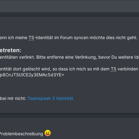
wenn ich meine
TS
-Identität im Forum syncen möchte dies nicht geht.
etreten:
ntitäten verlinkt. Bitte entferne eine Verlinkung, bevor Du weitere I
dentität dort gelöscht wird, so dass ich mich so mit dem
TS
verbinden
: 7BDp8CnJTSt/lCE2y3EMAc5d3YE=
ei mir nicht:
Teamspeak 3 Identität
e Problembeschreibung