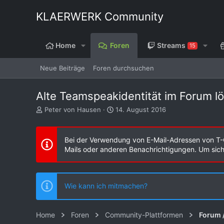
KLAERWERK Community
Home
Foren
Streams
15
Neue Beiträge
Foren durchsuchen
Alte Teamspeakidentität im Forum l
E
E
Peter von Hausen
14. August 2016
r
r
s
s
t
t
Bei der Verwendung von E-Mail-Adressen von T-
e
e
Mails oder anderen Benachrichtigungen. Um sicher
l
l
l
l
e
t
r
a
Wie kann ich mitmachen?
m
Home
Foren
Community-Plattformen
Forum 