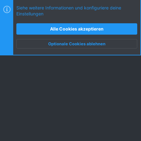
Siehe weitere Informationen und konfiguriere deine
Einstellungen
Cookies
KW dark
Deutsch (DE) [Du]
Kontakt
Nutzungsbedingungen
Datenschutz
Alle Cookies akzeptieren
Hilfe und Impressum
R
S
Optionale Cookies ablehnen
S
Oben
Unten