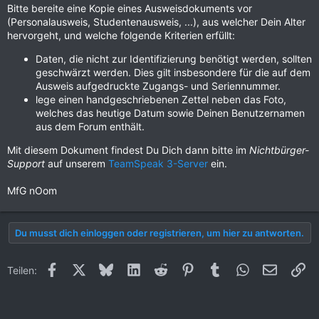
Bitte bereite eine Kopie eines Ausweisdokuments vor
(Personalausweis, Studentenausweis, ...), aus welcher Dein Alter
hervorgeht, und welche folgende Kriterien erfüllt:
Daten, die nicht zur Identifizierung benötigt werden, sollten
geschwärzt werden. Dies gilt insbesondere für die auf dem
Ausweis aufgedruckte Zugangs- und Seriennummer.
lege einen handgeschriebenen Zettel neben das Foto,
welches das heutige Datum sowie Deinen Benutzernamen
aus dem Forum enthält.
Mit diesem Dokument findest Du Dich dann bitte im
Nichtbürger-
Support
auf unserem
TeamSpeak 3-Server
ein.
MfG nOom
Du musst dich einloggen oder registrieren, um hier zu antworten.
Facebook
X (Twitter)
Bluesky
LinkedIn
Reddit
Pinterest
Tumblr
WhatsApp
E-Mail
Li
Teilen: