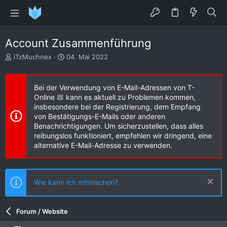
Account Zusammenführung
E
E
iTzMuchnex
04. Mai 2022
r
r
s
s
t
t
Bei der Verwendung von E-Mail-Adressen von T-
e
e
Online 💩 kann es aktuell zu Problemen kommen,
l
l
insbesondere bei der Registrierung, dem Empfang
l
l
von Bestätigungs-E-Mails oder anderen
e
t
Benachrichtigungen. Um sicherzustellen, dass alles
r
a
reibungslos funktioniert, empfehlen wir dringend, eine
m
alternative E-Mail-Adresse zu verwenden.
Wie kann ich mitmachen?
Forum / Website