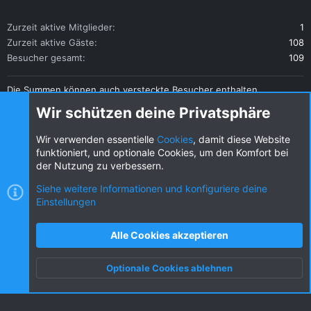
Zurzeit aktive Mitglieder
1
Zurzeit aktive Gäste
108
Besucher gesamt
109
Die Summen können auch versteckte Besucher enthalten.
Teilen
Wir schützen deine Privatsphäre
Diese Seite teilen
Wir verwenden essentielle
Cookies
, damit diese Website
funktioniert, und optionale Cookies, um den Komfort bei
der Nutzung zu verbessern.
Siehe weitere Informationen und konfiguriere deine
Einstellungen
Cookies
KW dark
Deutsch (DE) [Du]
Kontakt
Nutzungsbedingungen
Datenschutz
Alle Cookies akzeptieren
Hilfe und Impressum
R
S
Optionale Cookies ablehnen
S