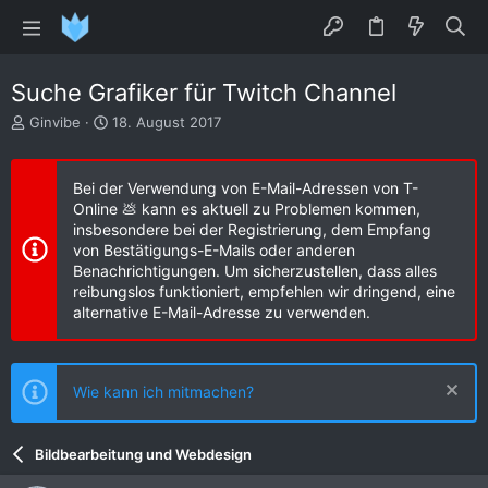
Suche Grafiker für Twitch Channel
E
E
Ginvibe
18. August 2017
r
r
s
s
t
t
Bei der Verwendung von E-Mail-Adressen von T-
e
e
Online 💩 kann es aktuell zu Problemen kommen,
l
l
insbesondere bei der Registrierung, dem Empfang
l
l
von Bestätigungs-E-Mails oder anderen
e
t
Benachrichtigungen. Um sicherzustellen, dass alles
r
a
reibungslos funktioniert, empfehlen wir dringend, eine
m
alternative E-Mail-Adresse zu verwenden.
Wie kann ich mitmachen?
Bildbearbeitung und Webdesign