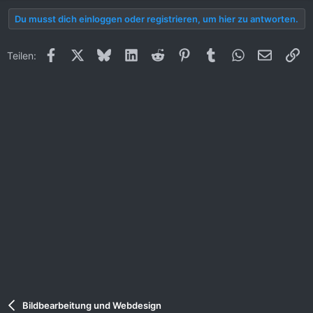
Du musst dich einloggen oder registrieren, um hier zu antworten.
Facebook
X (Twitter)
Bluesky
LinkedIn
Reddit
Pinterest
Tumblr
WhatsApp
E-Mail
Li
Teilen:
Bildbearbeitung und Webdesign