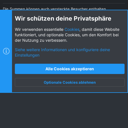
Die Summen können auch versteckte Besucher enthalten.
Teilen
Wir schützen deine Privatsphäre
Diese Seite teilen
Wir verwenden essentielle
Cookies
, damit diese Website
funktioniert, und optionale Cookies, um den Komfort bei
der Nutzung zu verbessern.
Siehe weitere Informationen und konfiguriere deine
Einstellungen
Cookies
KW dark
Deutsch (DE) [Du]
Kontakt
Nutzungsbedingungen
Datenschutz
Alle Cookies akzeptieren
Hilfe und Impressum
R
S
Optionale Cookies ablehnen
S
Oben
Unten