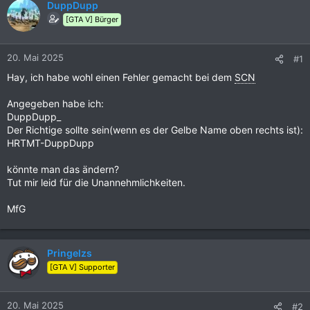
DuppDupp
[GTA V] Bürger
20. Mai 2025
#1
Hay, ich habe wohl einen Fehler gemacht bei dem
SCN
Angegeben habe ich:
DuppDupp_
Der Richtige sollte sein(wenn es der Gelbe Name oben rechts ist):
HRTMT-DuppDupp
könnte man das ändern?
Tut mir leid für die Unannehmlichkeiten.
MfG
Pringelzs
[GTA V] Supporter
20. Mai 2025
#2