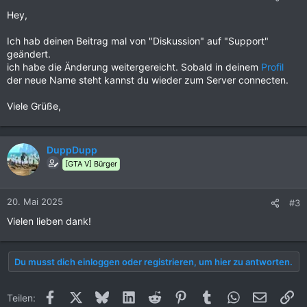
Hey,
Ich hab deinen Beitrag mal von "Diskussion" auf "Support"
geändert.
ich habe die Änderung weitergereicht. Sobald in deinem
Profil
der neue Name steht kannst du wieder zum Server connecten.
Viele Grüße,
DuppDupp
[GTA V] Bürger
20. Mai 2025
#3
Vielen lieben dank!
Du musst dich einloggen oder registrieren, um hier zu antworten.
Facebook
X (Twitter)
Bluesky
LinkedIn
Reddit
Pinterest
Tumblr
WhatsApp
E-Mail
Li
Teilen: