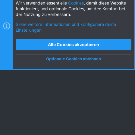
Diese Seite teilen
Wir verwenden essentielle
Cookies
, damit diese Website
funktioniert, und optionale Cookies, um den Komfort bei
der Nutzung zu verbessern.
Siehe weitere Informationen und konfiguriere deine
Einstellungen
Cookies
KW dark
Deutsch (DE) [Du]
Kontakt
Nutzungsbedingungen
Datenschutz
Alle Cookies akzeptieren
Hilfe und Impressum
R
S
Optionale Cookies ablehnen
S
Oben
Unten