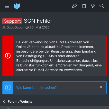
SCN Fehler
Support
E
E
DuppDupp
20. Mai 2025
r
r
s
s
t
t
Bei der Verwendung von E-Mail-Adressen von T-
e
e
Online 💩 kann es aktuell zu Problemen kommen,
l
l
insbesondere bei der Registrierung, dem Empfang
l
l
von Bestätigungs-E-Mails oder anderen
e
t
Benachrichtigungen. Um sicherzustellen, dass alles
r
a
reibungslos funktioniert, empfehlen wir dringend, eine
m
alternative E-Mail-Adresse zu verwenden.
Wie kann ich mitmachen?
Forum / Website